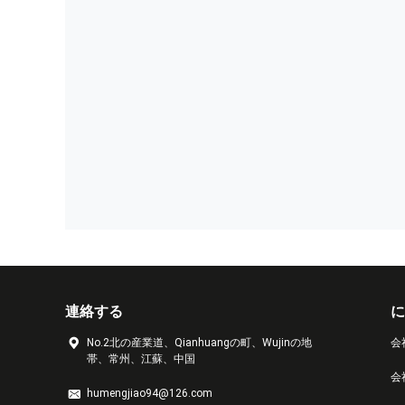
連絡する
に
No.2北の産業道、Qianhuangの町、Wujinの地
会
帯、常州、江蘇、中国
会
humengjiao94@126.com