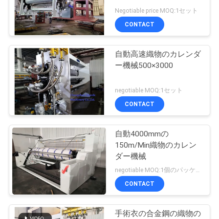
質
Negotiable price MOQ:1セット
管
CONTACT
理
自動高速織物のカレンダ
ー機械500×3000
私
negotiable MOQ:1セット
達
CONTACT
に
連
自動4000mmの
150m/Min織物のカレン
絡
ダー機械
negotiable MOQ:1個のパッケージ
し
CONTACT
な
さ
手術衣の合金鋼の織物の