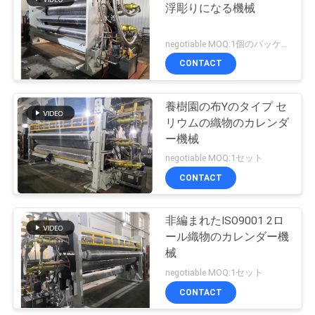
浮彫りになる機械
い
negotiable MOQ:1個のパッケージ
CONTACT
引
用
養樹園の布Yのタイプ セ
リウムの織物のカレンダ
を
ー機械
要
negotiable MOQ:1セット
CONTACT
求
し
非編まれたISO9001 2ロ
な
ール織物のカレンダー機
械
さ
negotiable MOQ:1セット
い
CONTACT