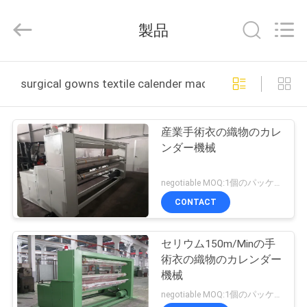
supplier.
Copyright
©
製品
2021
-
2025
Changzhou
Qiaode
家
Machinery
surgical gowns textile calender machine オンライン製
Co.,
Ltd..
All
Rights
プ
Reserved.
産業手術衣の織物のカレ
ロ
ンダー機械
ダ
negotiable MOQ:1個のパッケージ
ク
CONTACT
ト
セリウム150m/Minの手
術衣の織物のカレンダー
私
機械
negotiable MOQ:1個のパッケージ