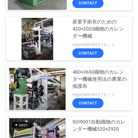
達
CONTACT
に
産業手術衣のための
つ
420×2020織物のカレン
い
ダー機械
negotiable MOQ:1セット
て
CONTACT
工
480×3650織物のカレン
ダー機械使用法の農業の
場
保護布
旅
negotiable MOQ:1セット
CONTACT
行
ISO9001自動織物のカレ
品
ンダー機械520×2920