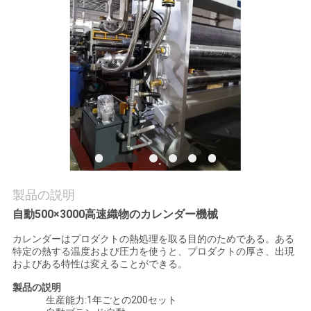
質
管
理
私
達
に
連
製品の説明
自動500×3000高速織物のカレンダー機械
絡
カレンダーはプロダクトの熱処理を取る目的のためである。ある
し
特定の熱する温度および圧力を使うと、プロダクトの厚さ、出現
およびある特性は変えることができる。
な
製品の説明
生産能力:1年ごとの200セット
さ