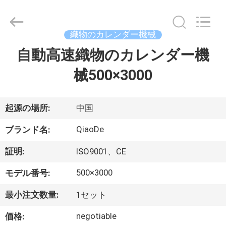
supplier.
Copyright
©
2021
-
織物のカレンダー機械
2026
Changzhou
Qiaode
自動高速織物のカレンダー機
家
Machinery
Co.,
Ltd..
械500×3000
All
Rights
プ
Reserved.
ロ
起源の場所:
中国
ダ
QiaoDe
ブランド名:
ク
証明:
ISO9001、CE
ト
500×3000
モデル番号:
最小注文数量:
1セット
私
negotiable
価格: