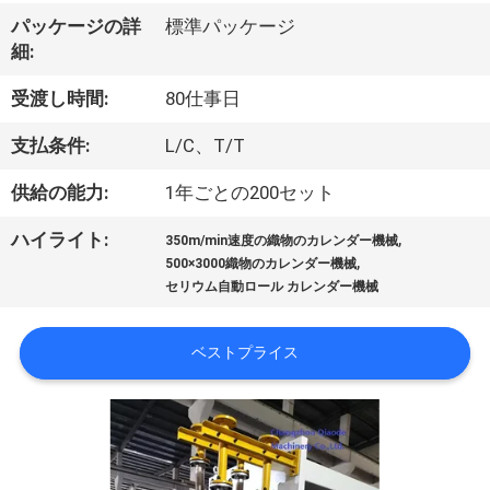
達
パッケージの詳
標準パッケージ
に
細:
つ
受渡し時間:
80仕事日
い
支払条件:
L/C、T/T
て
供給の能力:
1年ごとの200セット
,
ハイライト:
工
350m/min速度の織物のカレンダー機械
,
500×3000織物のカレンダー機械
場
セリウム自動ロール カレンダー機械
旅
ベストプライス
行
品