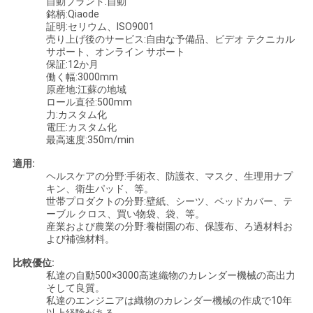
自動ブランド:自動
銘柄:Qiaode
い
証明:セリウム、ISO9001
売り上げ後のサービス:自由な予備品、ビデオ テクニカル
サポート、オンライン サポート
保証:12か月
引
働く幅:3000mm
原産地:江蘇の地域
用
ロール直径:500mm
力:カスタム化
を
電圧:カスタム化
最高速度:350m/min
要
適用:
ヘルスケアの分野:手術衣、防護衣、マスク、生理用ナプ
求
キン、衛生パッド、等。
世帯プロダクトの分野:壁紙、シーツ、ベッドカバー、テ
し
ーブル クロス、買い物袋、袋、等。
産業および農業の分野:養樹園の布、保護布、ろ過材料お
な
よび補強材料。
さ
比較優位:
私達の自動500×3000高速織物のカレンダー機械の高出力
そして良質。
い
私達のエンジニアは
織物のカレンダー機械の
作成で10年