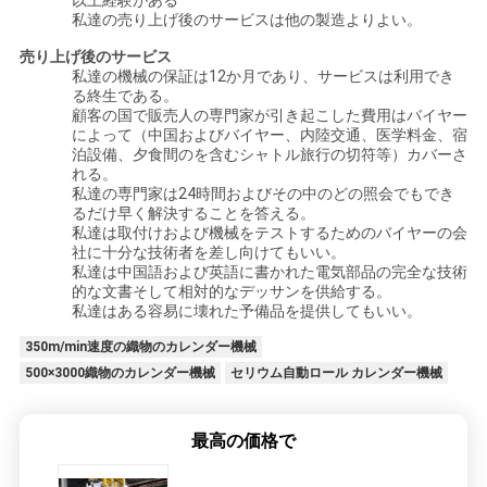
以上経験がある
私達の売り上げ後のサービスは他の製造よりよい。
地
売り上げ後のサービス
私達の機械の保証は12か月であり、サービスは利用でき
図
る終生である。
顧客の国で販売人の専門家が引き起こした費用はバイヤー
によって（中国およびバイヤー、内陸交通、医学料金、宿
泊設備、夕食間のを含むシャトル旅行の切符等）カバーさ
PRIVACY
れる。
私達の専門家は24時間およびその中のどの照会でもでき
POLICY
るだけ早く解決することを答える。
私達は取付けおよび機械をテストするためのバイヤーの会
社に十分な技術者を差し向けてもいい。
私達は中国語および英語に書かれた電気部品の完全な技術
的な文書そして相対的なデッサンを供給する。
私達はある容易に壊れた予備品を提供してもいい。
350m/min速度の織物のカレンダー機械
500×3000織物のカレンダー機械
セリウム自動ロール カレンダー機械
最高の価格で