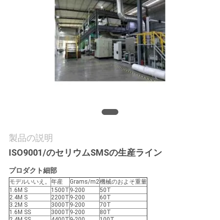
質
管
理
私
達
に
連
製品の説明
ISO9001/のセリウムSMSの生産ライン
絡
プロダクト細部
し
モデルいいえ。
年産
Grams/m2
機械のおよそ重量
1.6M S
1500T
9-200
50T
な
2.4M S
2200T
9-200
60T
3.2M S
3000T
9-200
70T
さ
1.6M SS
3000T
9-200
80T
2.4M SS
4400T
9-200
100T