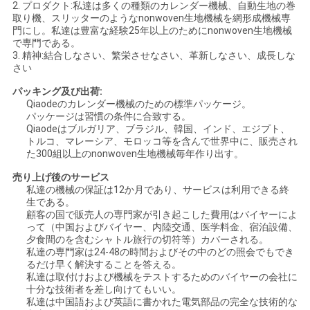
2. プロダクト:私達は多くの種類のカレンダー機械、自動生地の巻
取り機、スリッターのようなnonwoven生地機械を網形成機械専
地
門にし。私達は豊富な経験25年以上のためにnonwoven生地機械
で専門である。
図
3. 精神:結合しなさい、繁栄させなさい、革新しなさい、成長しな
さい
パッキング及び出荷:
PRIVACY
Qiaodeのカレンダー機械のための標準パッケージ。
パッケージは習慣の条件に合致する。
POLICY
Qiaodeはブルガリア、ブラジル、韓国、インド、エジプト、
トルコ、マレーシア、モロッコ等を含んで世界中に、販売され
た300組以上のnonwoven生地機械毎年作り出す。
売り上げ後のサービス
私達の機械の保証は12か月であり、サービスは利用できる終
生である。
顧客の国で販売人の専門家が引き起こした費用はバイヤーによ
って（中国およびバイヤー、内陸交通、医学料金、宿泊設備、
夕食間のを含むシャトル旅行の切符等）カバーされる。
私達の専門家は24-48の時間およびその中のどの照会でもでき
るだけ早く解決することを答える。
私達は取付けおよび機械をテストするためのバイヤーの会社に
十分な技術者を差し向けてもいい。
私達は中国語および英語に書かれた電気部品の完全な技術的な