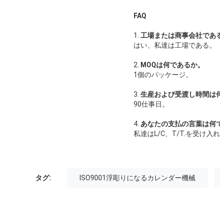
FAQ
1.
工場または商事会社であ
はい、私達は工場である。
2.
MOQは何であるか。
1個のパッケージ。
3.
生産および受渡し時間は
90仕事日。
4.
あなたの支払の言葉は何
私達はL/C、T/T.を受け入
タグ:
ISO9001浮彫りになるカレンダー機械