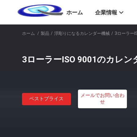
ホーム
企業情報
ホーム
/
製品
/
浮彫りになるカレンダー機械
/
3ローラーI
3ローラーISO 9001のカレ
メールでお問い合わ
ベストプライス
せ