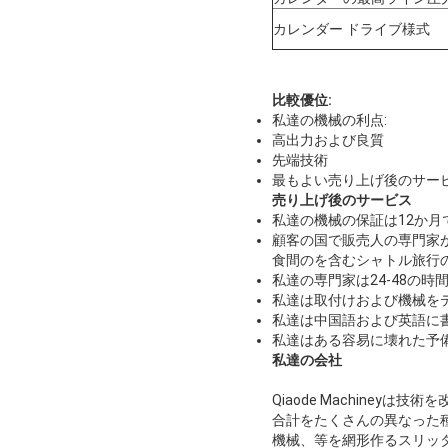
カレンダー ドライブ様式
比較優位:
私達の機械の利点:
高出力および良質
先端技術
最もよい売り上げ後のサー
売り上げ後のサービス
私達の機械の保証は12か
顧客の国で販売人の専門家
食間のを含むシャトル旅行
私達の専門家は24-48の
私達は取付けおよび機械を
私達は中国語および英語に
私達はある容易に壊れた予
私達の会社
Qiaode Machine
合計をたくさんの異なった
機械、等を網形作るスリッ