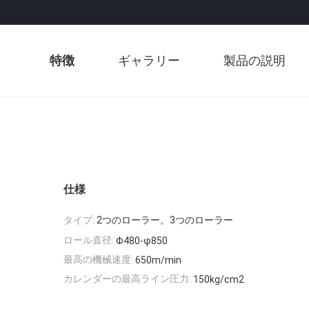
特徴
ギャラリー
製品の説明
仕様
タイプ:
2つのローラー。3つのローラー
ロール直径:
Φ480-φ850
最高の機械速度:
650m/min
カレンダーの最高ライン圧力:
150kg/cm2