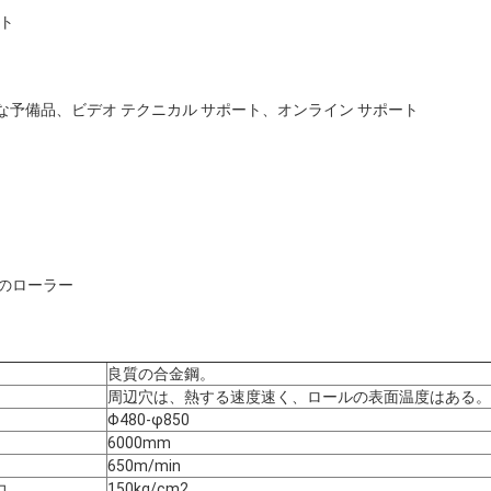
ット
な予備品、ビデオ テクニカル サポート、オンライン サポート
つのローラー
良質の合金鋼。
周辺穴は、熱する速度速く、ロールの表面温度はある。
Φ480-φ850
6000mm
650m/min
力
150kg/cm2