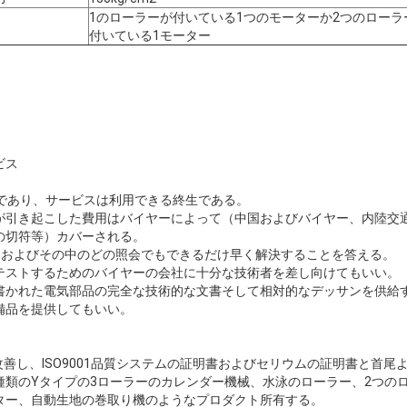
1のローラーが付いている1つのモーターか2つのローラ
付いている1モーター
ビス
月であり、サービスは利用できる終生である。
が引き起こした費用はバイヤーによって（中国およびバイヤー、内陸交
の切符等）カバーされる。
時間およびその中のどの照会でもできるだけ早く解決することを答える。
テストするためのバイヤーの会社に十分な技術者を差し向けてもいい。
書かれた電気部品の完全な技術的な文書そして相対的なデッサンを供給
備品を提供してもいい。
yは技術を改善し、ISO9001品質システムの証明書およびセリウムの証明書と
種類のYタイプの3ローラーのカレンダー機械、水泳のローラー、2つの
ター、自動生地の巻取り機のようなプロダクト所有する。