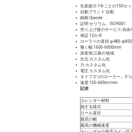
生産能力:1年ごとの150セ
自動ブランド:自動
銘柄:Qiaode
証明:セリウム、ISO9001
売り上げ後のサービス:自由
保証:12か月
ローラーの直径:φ480-φ850
働く幅:1600-6000mm
原産地:江蘇の地域
次元:カスタム化
力:カスタム化
電圧:カスタム化
タイプ:2つのローラー。3
速度:150-600m/min
記述:
カレンダー材料
熱する様式
ロール直径
最高の幅
最高の機械速度
カレンダーの最高ライン圧