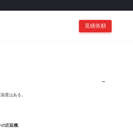
見積依頼
面温度はある。
,
ーの圧延機