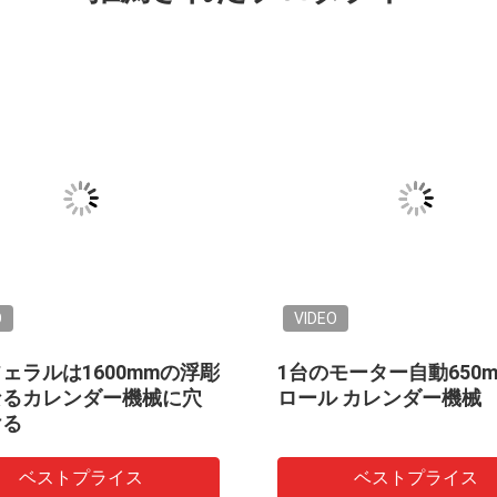
O
VIDEO
ェラルは1600mmの浮彫
1台のモーター自動650m/
なるカレンダー機械に穴
ロール カレンダー機械
ける
ベストプライス
ベストプライス