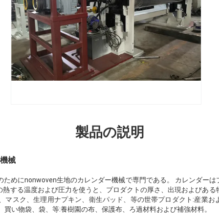
製品の説明
機械
のためにnonwoven生地のカレンダー機械で専門である。 カレンダー
の熱する温度および圧力を使うと、プロダクトの厚さ、出現およびある
衣、マスク、生理用ナプキン、衛生パッド、等の世帯プロダクト:産業お
、買い物袋、袋、等:養樹園の布、保護布、ろ過材料および補強材料。