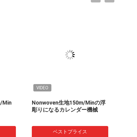
VIDEO
Min
Nonwoven生地150m/Minの浮
IS
彫りになるカレンダー機械
ー機
ベストプライス