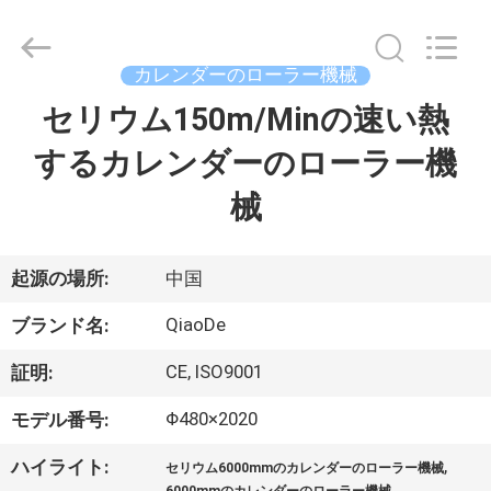
supplier.
Copyright
©
2021
-
カレンダーのローラー機械
2026
Changzhou
Qiaode
セリウム150m/Minの速い熱
家
Machinery
Co.,
Ltd..
するカレンダーのローラー機
All
Rights
プ
Reserved.
械
ロ
ダ
起源の場所:
中国
ク
QiaoDe
ブランド名:
ト
CE, ISO9001
証明:
Φ480×2020
モデル番号:
私
,
ハイライト:
セリウム6000mmのカレンダーのローラー機械
,