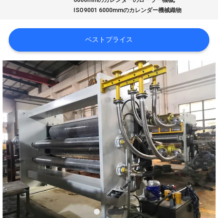
達
6000mmのカレンダーのローラー機械
ISO9001 6000mmのカレンダー機械織物
に
つ
ベストプライス
い
て
工
場
旅
行
品