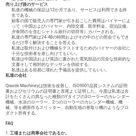
売り上げ後のサービス
私達の機械の保証は12か月であり、サービスは利用できる終
地
生である。
顧客の国で販売人の専門家が引き起こした費用はバイヤーによ
図
って（中国およびバイヤー、内陸交通、医学料金、宿泊設備、
夕食間のを含むシャトル旅行の切符等）カバーされる。
私達の専門家は24-48の時間およびその中のどの照会でもでき
るだけ早く解決することを答える。
PRIVACY
私達は取付けおよび機械をテストするためのバイヤーの会社に
十分な技術者を差し向けてもいい。
POLICY
私達は中国語および英語に書かれた電気部品の完全な技術的な
文書そして相対的なデッサンを供給する。
私達はある容易に壊れた予備品を提供してもいい。
私達の会社
Qiaode Machineyは技術を改善し、ISO9001品質システムの証明
書およびセリウムの証明書と首尾よく証明した。今度は私達は合
計をたくさんの異なった種類のYタイプの3ローラーのカレンダー
機械、水泳のローラー、2つのローラーのカレンダー機械、機
械、等を網形作るスリッター、自動生地の巻取り機のようなプロ
ダクト所有する。
FAQ
1.
工場または商事会社であるか。