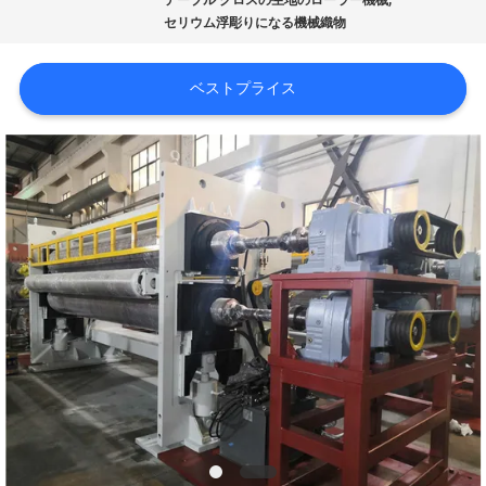
達
テーブル クロスの生地のローラー機械
セリウム浮彫りになる機械織物
に
つ
ベストプライス
い
て
工
場
旅
行
品