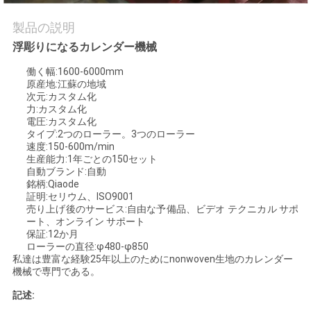
質
製品の説明
管
浮彫りになるカレンダー機械
理
働く幅:1600-6000mm
原産地:江蘇の地域
次元:カスタム化
私
力:カスタム化
電圧:カスタム化
達
タイプ:2つのローラー。3つのローラー
速度:150-600m/min
生産能力:1年ごとの150セット
に
自動ブランド:自動
銘柄:Qiaode
連
証明:セリウム、ISO9001
売り上げ後のサービス:自由な予備品、ビデオ テクニカル サポ
絡
ート、オンライン サポート
保証:12か月
し
ローラーの直径:φ480-φ850
私達は豊富な経験25年以上のためにnonwoven生地のカレンダー
機械で専門である。
な
記述:
さ