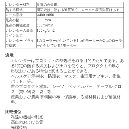
カレンダー材料
良質の合金鋼。
い
熱する様式
周辺穴は、熱する速度速く、ロールの表面温度はある。
ロール直径
Φ480-φ850
最高の幅
6000mm
最高の機械速度
650m/min
引
カレンダーの最高
150kg/cm2
ライン圧力
用
カレンダー ドライ
1のローラーが付いている1つのモーターか2つのローラ
ブ様式
ーが付いている1モーター
を
適用:
カレンダーはプロダクトの熱処理を取る目的のためである。あ
要
る特定の熱する温度および圧力を使うと、プロダクトの厚さ、
出現およびある特性は変えることができる。
求
ヘルスケア:手術衣、防護衣、マスク、生理用ナプキン、衛生
パッド、等。
し
世帯プロダクト:壁紙、シーツ、ベッドカバー、テーブル クロ
ス、買い物袋、袋、等。
な
産業および農業:養樹園の布、保護布、ろ過材料および補強材
料。
さ
比較優位:
私達の機械の利点:
い
高出力および良質
先端技術