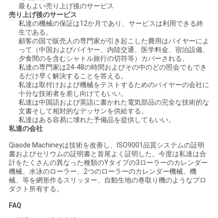
最もよい売り上げ後のサービス
売り上げ後のサービス
地
私達の機械の保証は12か月であり、サービスは利用できる終
生である。
図
顧客の国で販売人の専門家が引き起こした費用はバイヤーによ
って（中国およびバイヤー、内陸交通、医学料金、宿泊設備、
夕食間のを含むシャトル旅行の切符等）カバーされる。
私達の専門家は24-48の時間およびその中のどの照会でもでき
PRIVACY
るだけ早く解決することを答える。
私達は取付けおよび機械をテストするためのバイヤーの会社に
POLICY
十分な技術者を差し向けてもいい。
私達は中国語および英語に書かれた電気部品の完全な技術的な
文書そして相対的なデッサンを供給する。
私達はある容易に壊れた予備品を提供してもいい。
私達の会社
Qiaode Machineyは技術を改善し、ISO9001品質システムの証明
書およびセリウムの証明書と首尾よく証明した。今度は私達は合
計をたくさんの異なった種類のYタイプの3ローラーのカレンダー
機械、水泳のローラー、2つのローラーのカレンダー機械、機
械、等を網形作るスリッター、自動生地の巻取り機のようなプロ
ダクト所有する。
FAQ