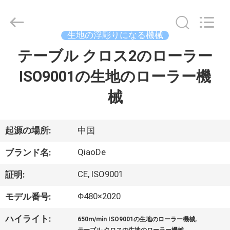
supplier.
Copyright
©
2021
-
生地の浮彫りになる機械
2026
Changzhou
Qiaode
テーブル クロス2のローラー
家
Machinery
Co.,
Ltd..
ISO9001の生地のローラー機
All
Rights
プ
Reserved.
械
ロ
ダ
起源の場所:
中国
ク
QiaoDe
ブランド名:
ト
CE, ISO9001
証明:
Φ480×2020
モデル番号:
私
,
ハイライト:
650m/min ISO9001の生地のローラー機械
,