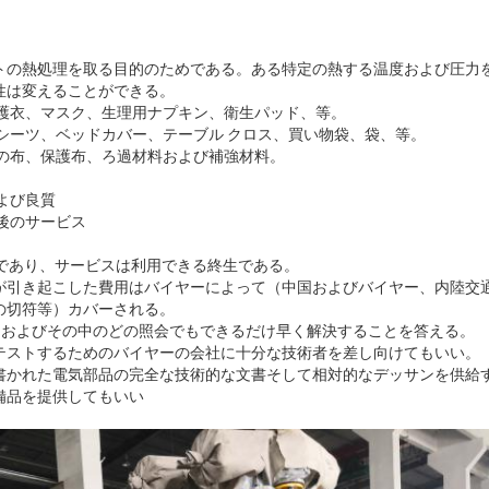
トの熱処理を取る目的のためである。ある特定の熱する温度および圧力
性は変えることができる。
防護衣、マスク、生理用ナプキン、衛生パッド、等。
シーツ、ベッドカバー、テーブル クロス、買い物袋、袋、等。
園の布、保護布、ろ過材料および補強材料。
よび良質
後のサービス
月であり、サービスは利用できる終生である。
が引き起こした費用はバイヤーによって（中国およびバイヤー、内陸交
の切符等）カバーされる。
時間およびその中のどの照会でもできるだけ早く解決することを答える。
テストするためのバイヤーの会社に十分な技術者を差し向けてもいい。
書かれた電気部品の完全な技術的な文書そして相対的なデッサンを供給
備品を提供してもいい