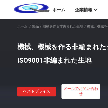
ホーム
企業情報
ホーム
/
製品
/
機械を作る非編まれた生地
/
機械、機械を
機械、機械を作る非編まれた
ISO9001非編まれた生地
メールでお問い合わ
ベストプライス
せ