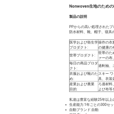
Nonwoven生地のためのI
製品の説明
PPからの高い処理された
防水材料、靴、帽子、寝具の
医学および衛生学
操作の衣
プロダクト:
の健康の
世帯のた
世帯プロダクト:
ァーの布、
毎日の商品プロダ
過剰袖、
クト:
衣服および靴のた
スキー 
め:
具、衣装
産業および農業
ろ過材料
目的:
よび布等
私達は豊富な経験25年以上
生産能力:1年ごとの300セ
自動ブランド:自動