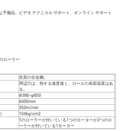
な予備品、ビデオ テクニカル サポート、オンライン サポート
つのローラー
良質の合金鋼。
周辺穴は、熱する速度速く、ロールの表面温度はあ
る。
Φ380-φ850
6000mm
350m/min
力
150kg/cm2
1のローラーが付いている1つのモーターか2つのロ
ーラーが付いている1モーター