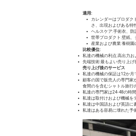
適用:
カレンダーはプロダク
さ、出現およびある特
ヘルスケア:手術衣、
世帯プロダクト:壁紙、
産業および農業:養樹
比較優位:
私達の機械の利点:高出力お
先端技術:最もよい売り上げ
売り上げ後のサービス
私達の機械の保証は12か
顧客の国で販売人の専門家
食間のを含むシャトル旅行
私達の専門家は24-48の
私達は取付けおよび機械を
私達は中国語および英語に
私達はある容易に壊れた予