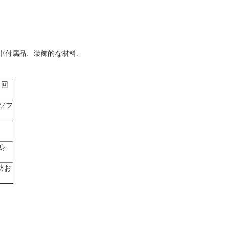
車付属品、装飾的な材料、
1回
ソフ
身
防お