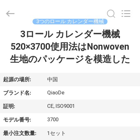
supplier.
Copyright
©
2021
-
3つのロール カレンダー機械
2026
Changzhou
Qiaode
3ロール カレンダー機械
家
Machinery
Co.,
Ltd..
520×3700使用法はNonwoven
All
Rights
プ
Reserved.
生地のパッケージを模造した
ロ
ダ
起源の場所:
中国
ク
QiaoDe
ブランド名:
ト
CE, ISO9001
証明:
3700
モデル番号:
私
最小注文数量:
1セット