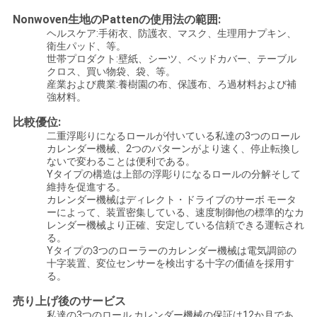
い
Nonwoven生地のPattenの使用法の範囲:
ヘルスケア:手術衣、防護衣、マスク、生理用ナプキン、
衛生パッド、等。
世帯プロダクト:壁紙、シーツ、ベッドカバー、テーブル
引
クロス、買い物袋、袋、等。
産業および農業:養樹園の布、保護布、ろ過材料および補
用
強材料。
比較優位:
を
二重浮彫りになるロールが付いている私達の3つのロール
カレンダー機械、2つのパターンがより速く、停止転換し
要
ないで変わることは便利である。
Yタイプの構造は上部の浮彫りになるロールの分解そして
求
維持を促進する。
カレンダー機械はディレクト・ドライブのサーボ モータ
し
ーによって、装置密集している、速度制御他の標準的なカ
レンダー機械より正確、安定している信頼できる運転され
な
る。
Yタイプの3つのローラーのカレンダー機械は電気調節の
十字装置、変位センサーを検出する十字の価値を採用す
さ
る。
い
売り上げ後のサービス
私達の3つのロール カレンダー機械の保証は12か月であ