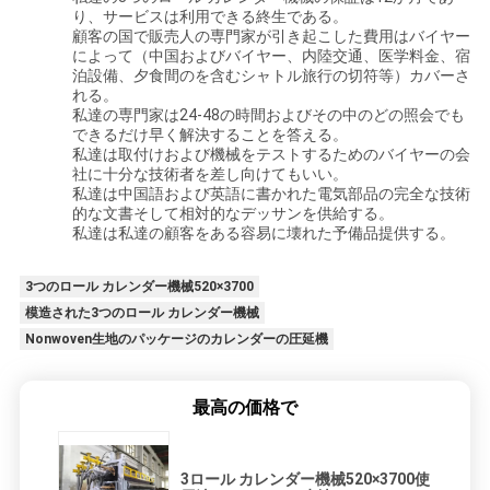
り、サービスは利用できる終生である。
顧客の国で販売人の専門家が引き起こした費用はバイヤー
地
によって（中国およびバイヤー、内陸交通、医学料金、宿
泊設備、夕食間のを含むシャトル旅行の切符等）カバーさ
図
れる。
私達の専門家は24-48の時間およびその中のどの照会でも
できるだけ早く解決することを答える。
私達は取付けおよび機械をテストするためのバイヤーの会
PRIVACY
社に十分な技術者を差し向けてもいい。
私達は中国語および英語に書かれた電気部品の完全な技術
POLICY
的な文書そして相対的なデッサンを供給する。
私達は私達の顧客をある容易に壊れた予備品提供する。
3つのロール カレンダー機械520×3700
模造された3つのロール カレンダー機械
Nonwoven生地のパッケージのカレンダーの圧延機
最高の価格で
3ロール カレンダー機械520×3700使