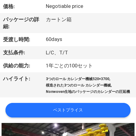
達
Negotiable price
価格:
に
パッケージの詳
カートン箱
つ
細:
い
60days
受渡し時間:
て
支払条件:
L/C、T/T
供給の能力:
1年ごとの100セット
工
,
ハイライト:
場
3つのロール カレンダー機械520×3700
,
模造された3つのロール カレンダー機械
旅
Nonwoven生地のパッケージのカレンダーの圧延機
行
ベストプライス
品