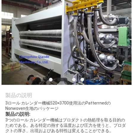
質
管
理
私
達
に
連
絡
製品の説明
3ロール カレンダー機械520×3700使用法のPatterrnedの
し
Nonwoven生地のパッケージ
製品の説明:
な
3つのロール カレンダー機械はプロダクトの熱処理を取る目的の
ためである。ある特定の熱する温度および圧力を使うと、プロダ
さ
クトの厚さ、出現およびある特性は変えることができる。