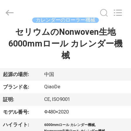
supplier.
Copyright
©
2021
-
カレンダーのローラー機械
2026
Changzhou
Qiaode
セリウムのNonwoven生地
家
Machinery
Co.,
Ltd..
6000mmロール カレンダー機
All
Rights
プ
Reserved.
械
ロ
ダ
起源の場所:
中国
ク
QiaoDe
ブランド名:
ト
CE, ISO9001
証明:
Φ480×2020
モデル番号:
私
,
ハイライト:
6000mmロール カレンダー機械
,