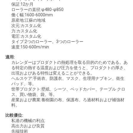
保証:12か月
い
ローラーの直径:φ480-φ850
働く幅:1600-6000mm
原産地:江蘇の地域
次元:カスタム化
引
力:カスタム化
電圧:カスタム化
用
タイプ:2つのローラー。3つのローラー
速度:150-600m/min
を
適用:
カレンダーはプロダクトの熱処理を取る目的のためである。あ
要
る特定の熱する温度および圧力を使うと、プロダクトの厚さ、
出現およびある特性は変えることができる。
求
ヘルスケア:手術衣、防護衣、マスク、生理用ナプキン、衛生
パッド、等。
し
世帯プロダクト:壁紙、シーツ、ベッドカバー、テーブル クロ
ス、買い物袋、袋、等。
な
産業および農業:養樹園の布、保護布、ろ過材料および補強材
料。
さ
比較優位:
私達の機械の利点:
い
高出力および良質
先端技術