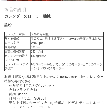
質
製品の説明
管
カレンダーのローラー機械
理
記述:
カレンダー材料
良質の合金鋼。
私
熱する様式
周辺穴は、熱する速度速く、ロールの表面温度はある。
ロール直径
Φ480-φ850
達
最高の幅
6000mm
最高の機械速度
650m/min
に
カレンダーの最高
150kg/cm2
ライン圧力
カレンダー ドライ
1のローラーが付いている1つのモーターか2つのローラ
連
ブ様式
ーが付いている1モーター
絡
私達は豊富な経験25年以上のためにnonwoven生地のカレンダー
機械で専門である。
し
生産能力:1年ごとの150セット
自動ブランド:自動
銘柄:Qiaode
な
証明:セリウム、ISO9001
売り上げ後のサービス:自由な予備品、ビデオ テクニカル サポ
さ
ート、オンライン サポート