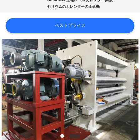
達
Nonwoven生地ロール カレンダー機械
セリウムのカレンダーの圧延機
に
つ
ベストプライス
い
て
工
場
旅
行
品