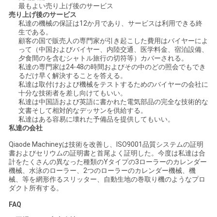
最もよい売り上げ後のサービス
売り上げ後のサービス
地
私達の機械の保証は12か月であり、サービスは利用できる終
生である。
図
顧客の国で販売人の専門家が引き起こした費用はバイヤーによ
って（中国およびバイヤー、内陸交通、医学料金、宿泊設備、
夕食間のを含むシャトル旅行の切符等）カバーされる。
私達の専門家は24-48の時間およびその中のどの照会でもでき
PRIVACY
るだけ早く解決することを答える。
私達は取付けおよび機械をテストするためのバイヤーの会社に
POLICY
十分な技術者を差し向けてもいい。
私達は中国語および英語に書かれた電気部品の完全な技術的な
文書そして相対的なデッサンを供給する。
私達はある容易に壊れた予備品を提供してもいい。
私達の会社
Qiaode Machineyは技術を改善し、ISO9001品質システムの証明
書およびセリウムの証明書と首尾よく証明した。今度は私達は合
計をたくさんの異なった種類のYタイプの3ローラーのカレンダー
機械、水泳のローラー、2つのローラーのカレンダー機械、機
械、等を網形作るスリッター、自動生地の巻取り機のようなプロ
ダクト所有する。
FAQ