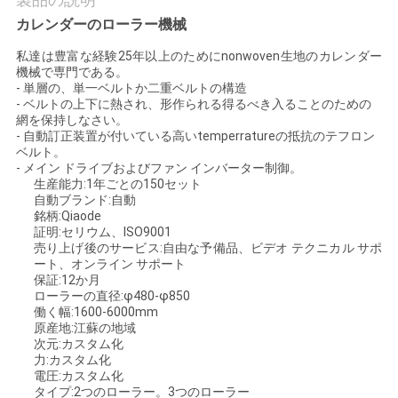
質
カレンダーのローラー機械
管
私達は豊富な経験25年以上のためにnonwoven生地のカレンダー
機械で専門である。
理
- 単層の、単一ベルトか二重ベルトの構造
- ベルトの上下に熱され、形作られる得るべき入ることのための
網を保持しなさい。
私
- 自動訂正装置が付いている高いtemperratureの抵抗のテフロン
ベルト。
- メイン ドライブおよびファン インバーター制御。
達
生産能力:1年ごとの150セット
自動ブランド:自動
に
銘柄:Qiaode
証明:セリウム、ISO9001
連
売り上げ後のサービス:自由な予備品、ビデオ テクニカル サポ
ート、オンライン サポート
絡
保証:12か月
ローラーの直径:φ480-φ850
働く幅:1600-6000mm
し
原産地:江蘇の地域
次元:カスタム化
な
力:カスタム化
電圧:カスタム化
さ
タイプ:2つのローラー。3つのローラー