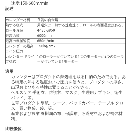
速度:150-600m/min
い
記述:
カレンダー材料
良質の合金鋼。
熱する様式
周辺穴は、熱する速度速く、ロールの表面温度はある。
引
ロール直径
Φ480-φ850
最高の幅
6000mm
用
最高の機械速度
650m/min
カレンダーの最高
150kg/cm2
を
ライン圧力
カレンダー ドライ
1のローラーが付いている1つのモーターか2つのローラ
ブ様式
ーが付いている1モーター
要
適用:
求
カレンダーはプロダクトの熱処理を取る目的のためである。あ
る特定の熱する温度および圧力を使うと、プロダクトの厚さ、
し
出現およびある特性は変えることができる。
ヘルスケア:手術衣、防護衣、マスク、生理用ナプキン、衛生
パッド、等。
な
世帯プロダクト:壁紙、シーツ、ベッドカバー、テーブル クロ
ス、買い物袋、袋、等。
さ
産業および農業:養樹園の布、保護布、ろ過材料および補強材
料。
い
比較優位: