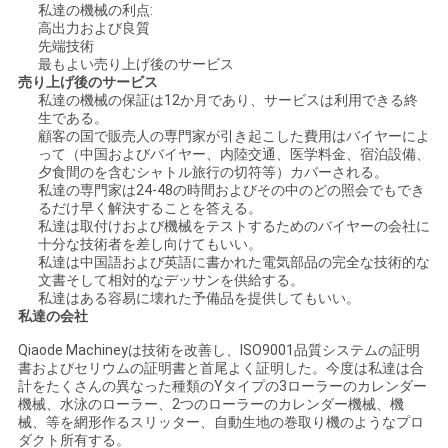
私達の機械の利点:
高出力および良質
地
先端技術
最もよい売り上げ後のサービス
図
売り上げ後のサービス
私達の機械の保証は12か月であり、サービスは利用できる終
生である。
顧客の国で販売人の専門家が引き起こした費用はバイヤーによ
PRIVACY
って（中国およびバイヤー、内陸交通、医学料金、宿泊設備、
夕食間のを含むシャトル旅行の切符等）カバーされる。
POLICY
私達の専門家は24-48の時間およびその中のどの照会でもでき
るだけ早く解決することを答える。
私達は取付けおよび機械をテストするためのバイヤーの会社に
十分な技術者を差し向けてもいい。
私達は中国語および英語に書かれた電気部品の完全な技術的な
文書そして相対的なデッサンを供給する。
私達はある容易に壊れた予備品を提供してもいい。
私達の会社
Qiaode Machineyは技術を改善し、ISO9001品質システムの証明
書およびセリウムの証明書と首尾よく証明した。今度は私達は合
計をたくさんの異なった種類のYタイプの3ローラーのカレンダー
機械、水泳のローラー、2つのローラーのカレンダー機械、機
械、等を網形作るスリッター、自動生地の巻取り機のようなプロ
ダクト所有する。