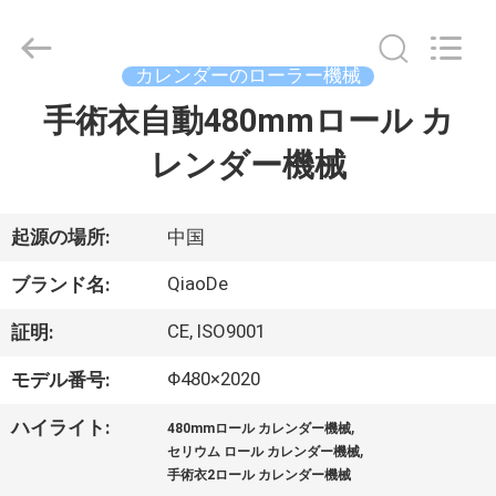
supplier.
Copyright
©
2021
-
カレンダーのローラー機械
2026
Changzhou
Qiaode
手術衣自動480mmロール カ
家
Machinery
Co.,
Ltd..
レンダー機械
All
Rights
プ
Reserved.
ロ
起源の場所:
中国
ダ
QiaoDe
ブランド名:
ク
CE, ISO9001
証明:
ト
Φ480×2020
モデル番号:
,
ハイライト:
480mmロール カレンダー機械
私
,
セリウム ロール カレンダー機械
手術衣2ロール カレンダー機械