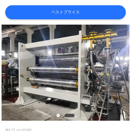
達
に
ベストプライス
つ
い
て
工
場
旅
行
品
製品の説明