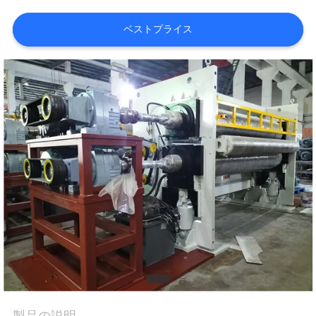
達
に
ベストプライス
つ
い
て
工
場
旅
行
品
製品の説明