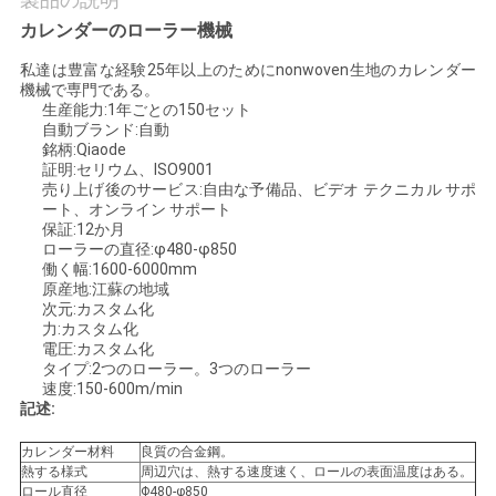
質
カレンダーのローラー機械
管
私達は豊富な経験25年以上のためにnonwoven生地のカレンダー
機械で専門である。
理
生産能力:1年ごとの150セット
自動ブランド:自動
銘柄:Qiaode
私
証明:セリウム、ISO9001
売り上げ後のサービス:自由な予備品、ビデオ テクニカル サポ
ート、オンライン サポート
達
保証:12か月
ローラーの直径:φ480-φ850
に
働く幅:1600-6000mm
原産地:江蘇の地域
連
次元:カスタム化
力:カスタム化
絡
電圧:カスタム化
タイプ:2つのローラー。3つのローラー
速度:150-600m/min
し
記述:
な
カレンダー材料
良質の合金鋼。
熱する様式
周辺穴は、熱する速度速く、ロールの表面温度はある。
さ
ロール直径
Φ480-φ850