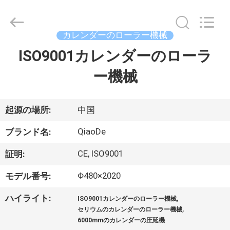
supplier.
Copyright
©
2021
-
カレンダーのローラー機械
2026
Changzhou
Qiaode
ISO9001カレンダーのローラ
家
Machinery
Co.,
Ltd..
ー機械
All
Rights
プ
Reserved.
ロ
起源の場所:
中国
ダ
QiaoDe
ブランド名:
ク
CE, ISO9001
証明:
ト
Φ480×2020
モデル番号:
,
ハイライト:
ISO9001カレンダーのローラー機械
私
,
セリウムのカレンダーのローラー機械
6000mmのカレンダーの圧延機