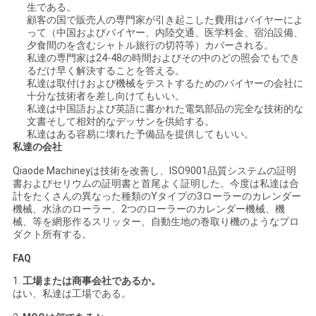
生である。
顧客の国で販売人の専門家が引き起こした費用はバイヤーによ
地
って（中国およびバイヤー、内陸交通、医学料金、宿泊設備、
夕食間のを含むシャトル旅行の切符等）カバーされる。
図
私達の専門家は24-48の時間およびその中のどの照会でもでき
るだけ早く解決することを答える。
私達は取付けおよび機械をテストするためのバイヤーの会社に
十分な技術者を差し向けてもいい。
PRIVACY
私達は中国語および英語に書かれた電気部品の完全な技術的な
文書そして相対的なデッサンを供給する。
POLICY
私達はある容易に壊れた予備品を提供してもいい。
私達の会社
Qiaode Machineyは技術を改善し、ISO9001品質システムの証明
書およびセリウムの証明書と首尾よく証明した。今度は私達は合
計をたくさんの異なった種類のYタイプの3ローラーのカレンダー
機械、水泳のローラー、2つのローラーのカレンダー機械、機
械、等を網形作るスリッター、自動生地の巻取り機のようなプロ
ダクト所有する。
FAQ
1.
工場または商事会社であるか。
はい、私達は工場である。