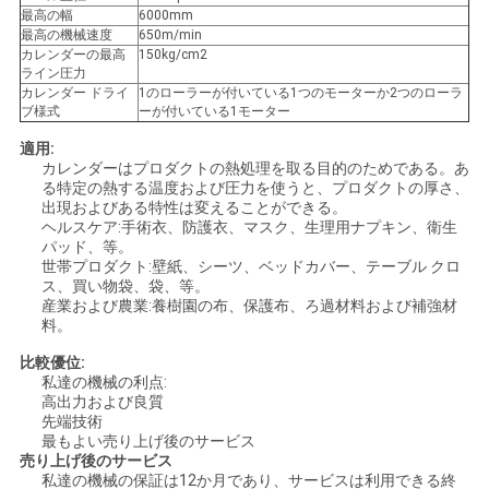
最高の幅
6000mm
い
最高の機械速度
650m/min
カレンダーの最高
150kg/cm2
ライン圧力
カレンダー ドライ
1のローラーが付いている1つのモーターか2つのローラ
引
ブ様式
ーが付いている1モーター
用
適用:
カレンダーはプロダクトの熱処理を取る目的のためである。あ
る特定の熱する温度および圧力を使うと、プロダクトの厚さ、
を
出現およびある特性は変えることができる。
ヘルスケア:手術衣、防護衣、マスク、生理用ナプキン、衛生
要
パッド、等。
世帯プロダクト:壁紙、シーツ、ベッドカバー、テーブル クロ
求
ス、買い物袋、袋、等。
産業および農業:養樹園の布、保護布、ろ過材料および補強材
し
料。
比較優位:
な
私達の機械の利点:
高出力および良質
さ
先端技術
最もよい売り上げ後のサービス
い
売り上げ後のサービス
私達の機械の保証は12か月であり、サービスは利用できる終