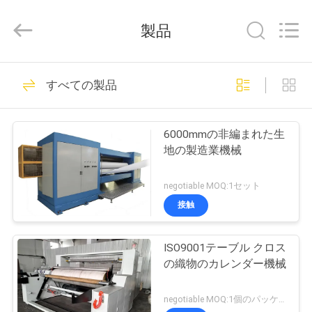
supplier.
Copyright
©
製品
2021
-
2026
Changzhou
Qiaode
家
13
Machinery
すべての製品
Co.,
2つのロール カレン
Ltd..
All
Rights
プ
Reserved.
ダー機械
6000mmの非編まれた生
ロ
地の製造業機械
ダ
negotiable MOQ:1セット
ク
接触
26
ト
3つのロール カレン
ISO9001テーブル クロス
の織物のカレンダー機械
ダー機械
私
negotiable MOQ:1個のパッケージ