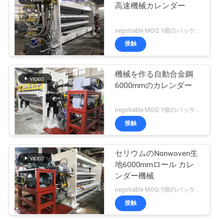
高速機械カレンダー
い
17
negotiable MOQ:1個のパッケージ
機械を作る非編まれ
接触
引
た生地
用
機械を作る自動合金鋼
6000mmのカレンダー
を
要
negotiable MOQ:1個のパッケージ
接触
求
1
浮彫りになるロー
し
セリウムのNonwoven生
な
地6000mmロール カレ
ラー
ンダー機械
さ
negotiable MOQ:1個のパッケージ
い
接触