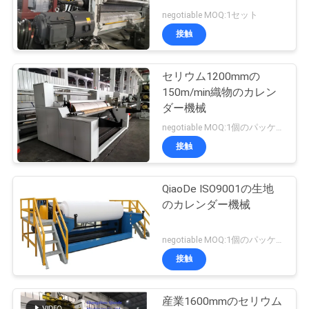
質
negotiable MOQ:1セット
管
接触
10
理
生地のカレンダー
セリウム1200mmの
150m/min織物のカレン
機械
私
ダー機械
negotiable MOQ:1個のパッケージ
達
接触
に
連
QiaoDe ISO9001の生地
8
のカレンダー機械
織物のカレンダー
絡
negotiable MOQ:1個のパッケージ
し
機械
接触
な
さ
産業1600mmのセリウム