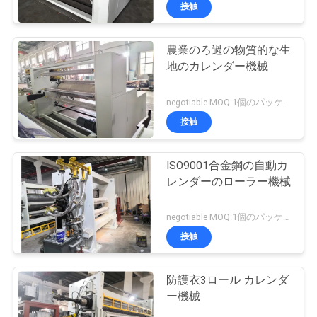
達
接触
に
農業のろ過の物質的な生
つ
19
地のカレンダー機械
い
浮彫りになるカレ
negotiable MOQ:1個のパッケージ
て
ンダー機械
接触
工
ISO9001合金鋼の自動カ
レンダーのローラー機械
場
24
旅
negotiable MOQ:1個のパッケージ
カレンダーのロー
接触
行
ラー機械
防護衣3ロール カレンダ
品
ー機械