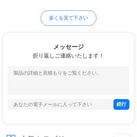
20
地
多くを見て下さい
生地の浮彫りにな
図
る機械
PRIVACY
メッセージ
POLICY
折り返しご連絡いたします！
9
meltblownの生産ラ
イン