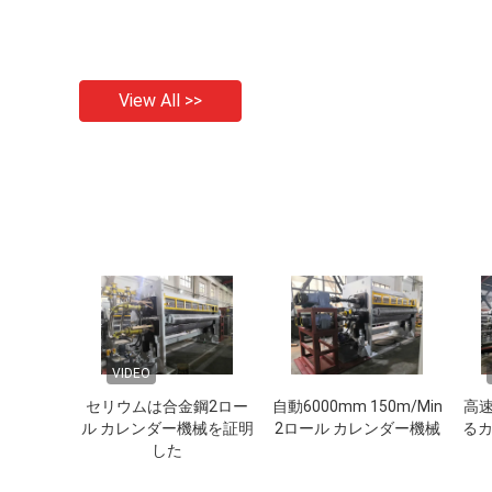
View All >>
VIDEO
セリウムは合金鋼2ロー
自動6000mm 150m/Min
高速
ル カレンダー機械を証明
2ロール カレンダー機械
る
した