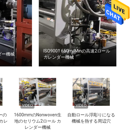
ISO9001 650m/Minの高速2ロール
ダー機械
カレンダー機械
VIDEO
VIDEO
ーの
1600mmのNonwoven生
自動ロール浮彫りになる
カレ
地のセリウム2ロール カ
機械を熱する周辺穴
レンダー機械