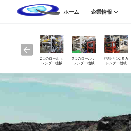
ホーム
企業情報
りに
meltblownの生
SMSの生産ライ
機械を作るカレ
械
産ライン
ン
ンダー