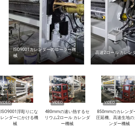
ISO9001カレンダーのローラー機
高速2ロール カレン
械
VIDEO
VIDEO
VIDEO
ISO9001浮彫りにな
480mmの速い熱するセ
850mmのカレンダ
カレンダーにかける機
リウム2ロール カレンダ
圧延機、高速生地の
械
ー機械
ンダー機械