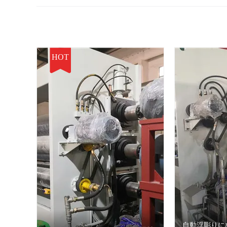
HOT
自動浮彫りに