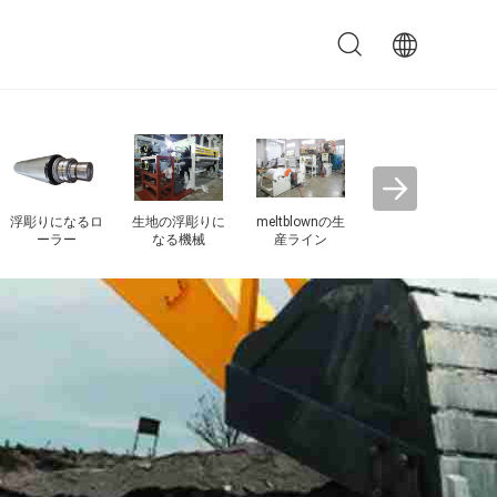
2つのロール カ
3
レンダー機械
レ